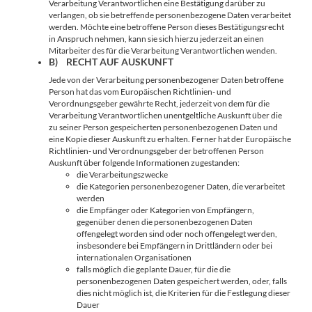
Verarbeitung Verantwortlichen eine Bestätigung darüber zu
verlangen, ob sie betreffende personenbezogene Daten verarbeitet
werden. Möchte eine betroffene Person dieses Bestätigungsrecht
in Anspruch nehmen, kann sie sich hierzu jederzeit an einen
Mitarbeiter des für die Verarbeitung Verantwortlichen wenden.
B) RECHT AUF AUSKUNFT
Jede von der Verarbeitung personenbezogener Daten betroffene
Person hat das vom Europäischen Richtlinien- und
Verordnungsgeber gewährte Recht, jederzeit von dem für die
Verarbeitung Verantwortlichen unentgeltliche Auskunft über die
zu seiner Person gespeicherten personenbezogenen Daten und
eine Kopie dieser Auskunft zu erhalten. Ferner hat der Europäische
Richtlinien- und Verordnungsgeber der betroffenen Person
Auskunft über folgende Informationen zugestanden:
die Verarbeitungszwecke
die Kategorien personenbezogener Daten, die verarbeitet
werden
die Empfänger oder Kategorien von Empfängern,
gegenüber denen die personenbezogenen Daten
offengelegt worden sind oder noch offengelegt werden,
insbesondere bei Empfängern in Drittländern oder bei
internationalen Organisationen
falls möglich die geplante Dauer, für die die
personenbezogenen Daten gespeichert werden, oder, falls
dies nicht möglich ist, die Kriterien für die Festlegung dieser
Dauer