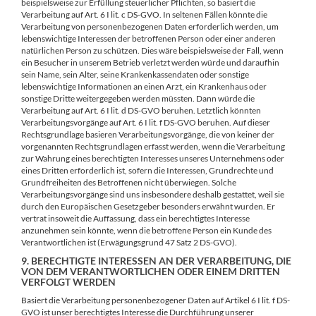
beispielsweise zur Erfüllung steuerlicher Pflichten, so basiert die
Verarbeitung auf Art. 6 I lit. c DS-GVO. In seltenen Fällen könnte die
Verarbeitung von personenbezogenen Daten erforderlich werden, um
lebenswichtige Interessen der betroffenen Person oder einer anderen
natürlichen Person zu schützen. Dies wäre beispielsweise der Fall, wenn
ein Besucher in unserem Betrieb verletzt werden würde und daraufhin
sein Name, sein Alter, seine Krankenkassendaten oder sonstige
lebenswichtige Informationen an einen Arzt, ein Krankenhaus oder
sonstige Dritte weitergegeben werden müssten. Dann würde die
Verarbeitung auf Art. 6 I lit. d DS-GVO beruhen. Letztlich könnten
Verarbeitungsvorgänge auf Art. 6 I lit. f DS-GVO beruhen. Auf dieser
Rechtsgrundlage basieren Verarbeitungsvorgänge, die von keiner der
vorgenannten Rechtsgrundlagen erfasst werden, wenn die Verarbeitung
zur Wahrung eines berechtigten Interesses unseres Unternehmens oder
eines Dritten erforderlich ist, sofern die Interessen, Grundrechte und
Grundfreiheiten des Betroffenen nicht überwiegen. Solche
Verarbeitungsvorgänge sind uns insbesondere deshalb gestattet, weil sie
durch den Europäischen Gesetzgeber besonders erwähnt wurden. Er
vertrat insoweit die Auffassung, dass ein berechtigtes Interesse
anzunehmen sein könnte, wenn die betroffene Person ein Kunde des
Verantwortlichen ist (Erwägungsgrund 47 Satz 2 DS-GVO).
9. BERECHTIGTE INTERESSEN AN DER VERARBEITUNG, DIE
VON DEM VERANTWORTLICHEN ODER EINEM DRITTEN
VERFOLGT WERDEN
Basiert die Verarbeitung personenbezogener Daten auf Artikel 6 I lit. f DS-
GVO ist unser berechtigtes Interesse die Durchführung unserer