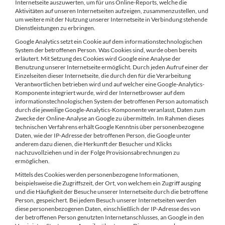
Internetseite auszuwerten, um für uns Online-Reports, welche die
Aktivitäten auf unseren Internetseiten aufzeigen, zusammenzustellen, und
um weitere mit der Nutzung unserer Internetseite in Verbindung stehende
Dienstleistungen zu erbringen.
Google Analytics setzt ein Cookie auf dem informationstechnologischen
System der betroffenen Person. Was Cookies sind, wurde oben bereits
erläutert. Mit Setzung des Cookies wird Google eine Analyse der
Benutzung unserer Internetseite ermöglicht. Durch jeden Aufruf einer der
Einzelseiten dieser Internetseite, die durch den für die Verarbeitung
Verantwortlichen betrieben wird und auf welcher eine Google-Analytics-
Komponente integriert wurde, wird der Internetbrowser auf dem
informationstechnologischen System der betroffenen Person automatisch
durch die jeweilige Google-Analytics-Komponente veranlasst, Daten zum
Zwecke der Online-Analyse an Google zu übermitteln. Im Rahmen dieses
technischen Verfahrens erhält Google Kenntnis über personenbezogene
Daten, wie der IP-Adresse der betroffenen Person, die Google unter
anderem dazu dienen, die Herkunft der Besucher und Klicks
nachzuvollziehen und in der Folge Provisionsabrechnungen zu
ermöglichen.
Mittels des Cookies werden personenbezogene Informationen,
beispielsweise die Zugriffszeit, der Ort, von welchem ein Zugriff ausging
und die Häufigkeit der Besuche unserer Internetseite durch die betroffene
Person, gespeichert. Bei jedem Besuch unserer Internetseiten werden
diese personenbezogenen Daten, einschließlich der IP-Adresse des von
der betroffenen Person genutzten Internetanschlusses, an Google in den