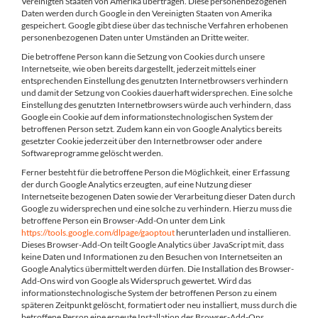
Vereinigten Staaten von Amerika übertragen. Diese personenbezogenen
Daten werden durch Google in den Vereinigten Staaten von Amerika
gespeichert. Google gibt diese über das technische Verfahren erhobenen
personenbezogenen Daten unter Umständen an Dritte weiter.
Die betroffene Person kann die Setzung von Cookies durch unsere
Internetseite, wie oben bereits dargestellt, jederzeit mittels einer
entsprechenden Einstellung des genutzten Internetbrowsers verhindern
und damit der Setzung von Cookies dauerhaft widersprechen. Eine solche
Einstellung des genutzten Internetbrowsers würde auch verhindern, dass
Google ein Cookie auf dem informationstechnologischen System der
betroffenen Person setzt. Zudem kann ein von Google Analytics bereits
gesetzter Cookie jederzeit über den Internetbrowser oder andere
Softwareprogramme gelöscht werden.
Ferner besteht für die betroffene Person die Möglichkeit, einer Erfassung
der durch Google Analytics erzeugten, auf eine Nutzung dieser
Internetseite bezogenen Daten sowie der Verarbeitung dieser Daten durch
Google zu widersprechen und eine solche zu verhindern. Hierzu muss die
betroffene Person ein Browser-Add-On unter dem Link
https://tools.google.com/dlpage/gaoptout
herunterladen und installieren.
Dieses Browser-Add-On teilt Google Analytics über JavaScript mit, dass
keine Daten und Informationen zu den Besuchen von Internetseiten an
Google Analytics übermittelt werden dürfen. Die Installation des Browser-
Add-Ons wird von Google als Widerspruch gewertet. Wird das
informationstechnologische System der betroffenen Person zu einem
späteren Zeitpunkt gelöscht, formatiert oder neu installiert, muss durch die
betroffene Person eine erneute Installation des Browser-Add-Ons