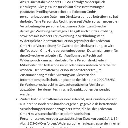
Abs. 1 Buchstaben e oder f DS-GVO erfolgt, Widerspruch
einzulegen. Dies gilt auch für ein auf diese Bestimmungen
gestütztes Profiling.Verarbeitet die Tedescon GmbH
personenbezogene Daten, um Direktwerbung zu betreiben, so hat
die betroffene Person das Recht, jederzeit Widerspruch gegen die
Verarbeitung der personenbezogenen Daten zum Zwecke
derartiger Werbung einzulegen. Dies gilt auch für das Profiling,
soweit es mit solcher Direktwerbung in Verbindung steht.
Widerspricht die betroffene Person gegenüber der Tedescon
GmbH der Verarbeitung für Zwecke der Direktwerbung, so wird
die Tedescon GmbH die personenbezogenen Daten nicht mehr für
diese Zwecke verarbeiten.Zur Ausübung des Rechts auf
Widerspruch kann sich die betroffene Person direkt jeden
Mitarbeiter der Tedescon GmbH oder einen anderen Mitarbeiter
wenden. Der betroffenen Person steht es ferner frei, im
Zusammenhang mit der Nutzung von Diensten der
Informationsgesellschaft, ungeachtet der Richtlinie 2002/58/EG,
ihr Widerspruchsrecht mittels automatisierter Verfahren
auszuüben, bei denen technische Spezifikationen verwendet
werden.
Zudem hat die betroffene Person das Recht, aus Gründen, die sich
aus ihrer besonderen Situation ergeben, gegen die sie betreffende
Verarbeitung personenbezogener Daten, die bei der Tedescon
GmbH zu wissenschaftlichen oder historischen
Forschungszwecken oder zu statistischen Zwecken gemäß Art. 89
Abs. 1 DS-GVO erfolgen, Widerspruch einzulegen, es sei denn, eine