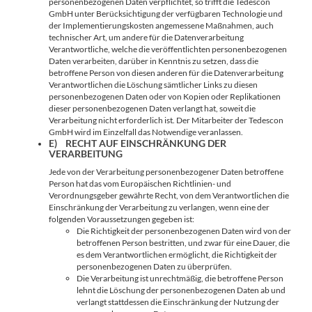
personenbezogenen Daten verpflichtet, so trifft die Tedescon
GmbH unter Berücksichtigung der verfügbaren Technologie und
der Implementierungskosten angemessene Maßnahmen, auch
technischer Art, um andere für die Datenverarbeitung
Verantwortliche, welche die veröffentlichten personenbezogenen
Daten verarbeiten, darüber in Kenntnis zu setzen, dass die
betroffene Person von diesen anderen für die Datenverarbeitung
Verantwortlichen die Löschung sämtlicher Links zu diesen
personenbezogenen Daten oder von Kopien oder Replikationen
dieser personenbezogenen Daten verlangt hat, soweit die
Verarbeitung nicht erforderlich ist. Der Mitarbeiter der Tedescon
GmbH wird im Einzelfall das Notwendige veranlassen.
E) RECHT AUF EINSCHRÄNKUNG DER
VERARBEITUNG
Jede von der Verarbeitung personenbezogener Daten betroffene
Person hat das vom Europäischen Richtlinien- und
Verordnungsgeber gewährte Recht, von dem Verantwortlichen die
Einschränkung der Verarbeitung zu verlangen, wenn eine der
folgenden Voraussetzungen gegeben ist:
Die Richtigkeit der personenbezogenen Daten wird von der
betroffenen Person bestritten, und zwar für eine Dauer, die
es dem Verantwortlichen ermöglicht, die Richtigkeit der
personenbezogenen Daten zu überprüfen.
Die Verarbeitung ist unrechtmäßig, die betroffene Person
lehnt die Löschung der personenbezogenen Daten ab und
verlangt stattdessen die Einschränkung der Nutzung der