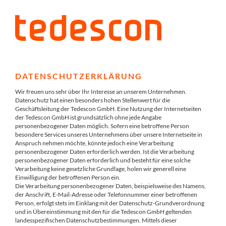
DATENSCHUTZERKLÄRUNG
Wir freuen uns sehr über Ihr Interesse an unserem Unternehmen.
Datenschutz hat einen besonders hohen Stellenwert für die
Geschäftsleitung der Tedescon GmbH. Eine Nutzung der Internetseiten
der Tedescon GmbH ist grundsätzlich ohne jede Angabe
personenbezogener Daten möglich. Sofern eine betroffene Person
besondere Services unseres Unternehmens über unsere Internetseite in
Anspruch nehmen möchte, könnte jedoch eine Verarbeitung
personenbezogener Daten erforderlich werden. Ist die Verarbeitung
personenbezogener Daten erforderlich und besteht für eine solche
Verarbeitung keine gesetzliche Grundlage, holen wir generell eine
Einwilligung der betroffenen Person ein.
Die Verarbeitung personenbezogener Daten, beispielsweise des Namens,
der Anschrift, E-Mail-Adresse oder Telefonnummer einer betroffenen
Person, erfolgt stets im Einklang mit der Datenschutz-Grundverordnung
und in Übereinstimmung mit den für die Tedescon GmbH geltenden
landesspezifischen Datenschutzbestimmungen. Mittels dieser