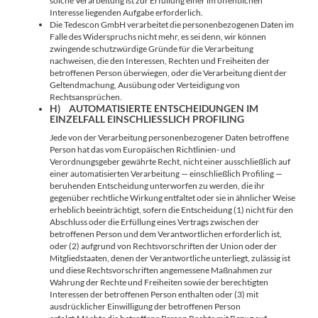
solche Verarbeitung ist zur Erfüllung einer im öffentlichen
Interesse liegenden Aufgabe erforderlich.
Die Tedescon GmbH verarbeitet die personenbezogenen Daten im
Falle des Widerspruchs nicht mehr, es sei denn, wir können
zwingende schutzwürdige Gründe für die Verarbeitung
nachweisen, die den Interessen, Rechten und Freiheiten der
betroffenen Person überwiegen, oder die Verarbeitung dient der
Geltendmachung, Ausübung oder Verteidigung von
Rechtsansprüchen.
H) AUTOMATISIERTE ENTSCHEIDUNGEN IM
EINZELFALL EINSCHLIESSLICH PROFILING
Jede von der Verarbeitung personenbezogener Daten betroffene
Person hat das vom Europäischen Richtlinien- und
Verordnungsgeber gewährte Recht, nicht einer ausschließlich auf
einer automatisierten Verarbeitung — einschließlich Profiling —
beruhenden Entscheidung unterworfen zu werden, die ihr
gegenüber rechtliche Wirkung entfaltet oder sie in ähnlicher Weise
erheblich beeinträchtigt, sofern die Entscheidung (1) nicht für den
Abschluss oder die Erfüllung eines Vertrags zwischen der
betroffenen Person und dem Verantwortlichen erforderlich ist,
oder (2) aufgrund von Rechtsvorschriften der Union oder der
Mitgliedstaaten, denen der Verantwortliche unterliegt, zulässig ist
und diese Rechtsvorschriften angemessene Maßnahmen zur
Wahrung der Rechte und Freiheiten sowie der berechtigten
Interessen der betroffenen Person enthalten oder (3) mit
ausdrücklicher Einwilligung der betroffenen Person