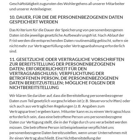
Geschäftstätigkeit zugunsten des Wohlergehens all unserer Mitarbeiter
und unserer Anteilseigner.
10. DAUER, FÜR DIE DIE PERSONENBEZOGENEN DATEN
GESPEICHERT WERDEN
Das Kriterium für die Dauer der Speicherung von personenbezogenen
Daten ist die jeweilige gesetzliche Aufbewahrungsfrist. Nach Ablauf der
Frist werden die entsprechenden Daten routinemäßig gelöscht, sofern sie
nicht mehr zur Vertragserfüllung oder Vertragsanbahnung erforderlich
sind.
11. GESETZLICHE ODER VERTRAGLICHE VORSCHRIFTEN
ZUR BEREITSTELLUNG DER PERSONENBEZOGENEN
DATEN; ERFORDERLICHKEIT FÜR DEN
VERTRAGSABSCHLUSS; VERPFLICHTUNG DER
BETROFFENEN PERSON, DIE PERSONENBEZOGENEN
DATEN BEREITZUSTELLEN; MÖGLICHE FOLGEN DER
NICHTBEREITSTELLUNG
Wir klären Sie darüber auf, dass die Bereitstellung personenbezogener
Daten zum Teil gesetzlich vorgeschrieben ist (z.B. Steuervorschriften) oder
sich auch aus vertraglichen Regelungen (z.B. Angaben zum
Vertragspartner) ergeben kann. Mitunter kann es zu einem Vertragsschluss
erforderlich sein, dass eine betroffene Person uns personenbezogene
Daten zur Verfügung stellt, die in der Folge durch uns verarbeitet werden
müssen. Die betroffene Person ist beispielsweise verpflichtet uns
personenbezogene Daten bereitzustellen, wenn unser Unternehmen mit
ihr einen Vertrag abschließt. Eine Nichtbereitstellung der