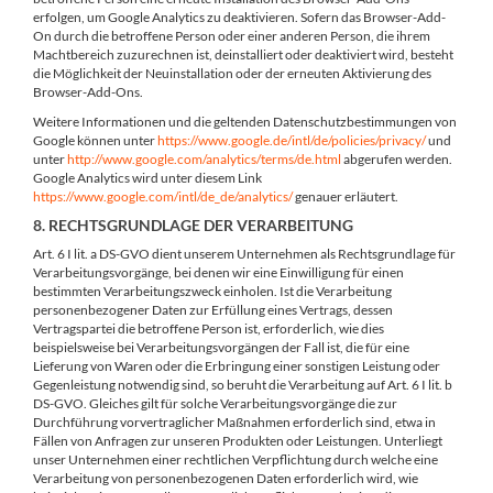
erfolgen, um Google Analytics zu deaktivieren. Sofern das Browser-Add-
On durch die betroffene Person oder einer anderen Person, die ihrem
Machtbereich zuzurechnen ist, deinstalliert oder deaktiviert wird, besteht
die Möglichkeit der Neuinstallation oder der erneuten Aktivierung des
Browser-Add-Ons.
Weitere Informationen und die geltenden Datenschutzbestimmungen von
Google können unter
https://www.google.de/intl/de/policies/privacy/
und
unter
http://www.google.com/analytics/terms/de.html
abgerufen werden.
Google Analytics wird unter diesem Link
https://www.google.com/intl/de_de/analytics/
genauer erläutert.
8. RECHTSGRUNDLAGE DER VERARBEITUNG
Art. 6 I lit. a DS-GVO dient unserem Unternehmen als Rechtsgrundlage für
Verarbeitungsvorgänge, bei denen wir eine Einwilligung für einen
bestimmten Verarbeitungszweck einholen. Ist die Verarbeitung
personenbezogener Daten zur Erfüllung eines Vertrags, dessen
Vertragspartei die betroffene Person ist, erforderlich, wie dies
beispielsweise bei Verarbeitungsvorgängen der Fall ist, die für eine
Lieferung von Waren oder die Erbringung einer sonstigen Leistung oder
Gegenleistung notwendig sind, so beruht die Verarbeitung auf Art. 6 I lit. b
DS-GVO. Gleiches gilt für solche Verarbeitungsvorgänge die zur
Durchführung vorvertraglicher Maßnahmen erforderlich sind, etwa in
Fällen von Anfragen zur unseren Produkten oder Leistungen. Unterliegt
unser Unternehmen einer rechtlichen Verpflichtung durch welche eine
Verarbeitung von personenbezogenen Daten erforderlich wird, wie