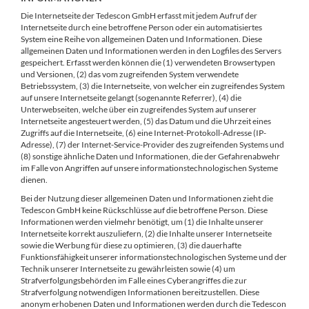
Die Internetseite der Tedescon GmbH erfasst mit jedem Aufruf der
Internetseite durch eine betroffene Person oder ein automatisiertes
System eine Reihe von allgemeinen Daten und Informationen. Diese
allgemeinen Daten und Informationen werden in den Logfiles des Servers
gespeichert. Erfasst werden können die (1) verwendeten Browsertypen
und Versionen, (2) das vom zugreifenden System verwendete
Betriebssystem, (3) die Internetseite, von welcher ein zugreifendes System
auf unsere Internetseite gelangt (sogenannte Referrer), (4) die
Unterwebseiten, welche über ein zugreifendes System auf unserer
Internetseite angesteuert werden, (5) das Datum und die Uhrzeit eines
Zugriffs auf die Internetseite, (6) eine Internet-Protokoll-Adresse (IP-
Adresse), (7) der Internet-Service-Provider des zugreifenden Systems und
(8) sonstige ähnliche Daten und Informationen, die der Gefahrenabwehr
im Falle von Angriffen auf unsere informationstechnologischen Systeme
dienen.
Bei der Nutzung dieser allgemeinen Daten und Informationen zieht die
Tedescon GmbH keine Rückschlüsse auf die betroffene Person. Diese
Informationen werden vielmehr benötigt, um (1) die Inhalte unserer
Internetseite korrekt auszuliefern, (2) die Inhalte unserer Internetseite
sowie die Werbung für diese zu optimieren, (3) die dauerhafte
Funktionsfähigkeit unserer informationstechnologischen Systeme und der
Technik unserer Internetseite zu gewährleisten sowie (4) um
Strafverfolgungsbehörden im Falle eines Cyberangriffes die zur
Strafverfolgung notwendigen Informationen bereitzustellen. Diese
anonym erhobenen Daten und Informationen werden durch die Tedescon