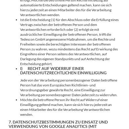
erfolgt.Möchte die betroffene Person Rechte mit Bezug auf
automatisierte Entscheidungen geltend machen, kann sie sich
hierzu jederzeit an einen Mitarbeiter des für die Verarbeitung
Verantwortlichen wenden.
Ist die Entscheidung (1) für den Abschluss oder die Erfüllung eines
Vertrags zwischen der betroffenen Person und dem
Verantwortlichen erforderlich oder (2) erfolgt sie mit
ausdrücklicher Einwilligung der betroffenen Person, trifft die
Tedescon GmbH angemessene Maßnahmen, um die Rechte und
Freiheiten sowie die berechtigten Interessen der betroffenen
Person zu wahren, wozu mindestens das Recht auf Erwirkung des
Eingreifens einer Person seitens des Verantwortlichen, auf
Darlegung des eigenen Standpunkts und auf Anfechtung der
Entscheidung gehört.
I) RECHT AUF WIDERRUF EINER
DATENSCHUTZRECHTLICHEN EINWILLIGUNG
Jede von der Verarbeitung personenbezogener Daten betroffene
Person hat das vom Europäischen Richtlinien- und
Verordnungsgeber gewährte Recht, eine Einwilligung zur
Verarbeitung personenbezogener Daten jederzeit zu widerrufen.
Möchte die betroffene Person ihr Recht auf Widerruf einer
Einwilligung geltend machen, kann sie sich hierzu jederzeit an
einen Mitarbeiter des für die Verarbeitung Verantwortlichen
wenden.
7. DATENSCHUTZBESTIMMUNGEN ZU EINSATZ UND
VERWENDUNG VON GOOGLE ANALYTICS (MIT