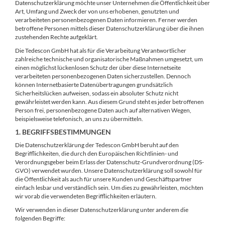
Datenschutzerklärung möchte unser Unternehmen die Öffentlichkeit über
Art, Umfang und Zweck der von uns erhobenen, genutzten und
verarbeiteten personenbezogenen Daten informieren. Ferner werden
betroffene Personen mittels dieser Datenschutzerklärung über die ihnen
zustehenden Rechte aufgeklärt.
Die Tedescon GmbH hat als für die Verarbeitung Verantwortlicher
zahlreiche technische und organisatorische Maßnahmen umgesetzt, um
einen möglichst lückenlosen Schutz der über diese Internetseite
verarbeiteten personenbezogenen Daten sicherzustellen. Dennoch
können Internetbasierte Datenübertragungen grundsätzlich
Sicherheitslücken aufweisen, sodass ein absoluter Schutz nicht
gewährleistet werden kann. Aus diesem Grund steht es jeder betroffenen
Person frei, personenbezogene Daten auch auf alternativen Wegen,
beispielsweise telefonisch, an uns zu übermitteln.
1. BEGRIFFSBESTIMMUNGEN
Die Datenschutzerklärung der Tedescon GmbH beruht auf den
Begrifflichkeiten, die durch den Europäischen Richtlinien- und
Verordnungsgeber beim Erlass der Datenschutz-Grundverordnung (DS-
GVO) verwendet wurden. Unsere Datenschutzerklärung soll sowohl für
die Öffentlichkeit als auch für unsere Kunden und Geschäftspartner
einfach lesbar und verständlich sein. Um dies zu gewährleisten, möchten
wir vorab die verwendeten Begrifflichkeiten erläutern.
Wir verwenden in dieser Datenschutzerklärung unter anderem die
folgenden Begriffe: