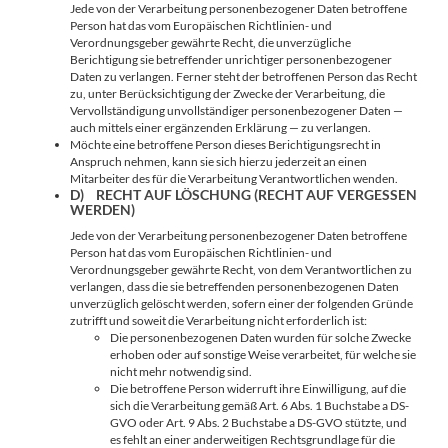
Jede von der Verarbeitung personenbezogener Daten betroffene
Person hat das vom Europäischen Richtlinien- und
Verordnungsgeber gewährte Recht, die unverzügliche
Berichtigung sie betreffender unrichtiger personenbezogener
Daten zu verlangen. Ferner steht der betroffenen Person das Recht
zu, unter Berücksichtigung der Zwecke der Verarbeitung, die
Vervollständigung unvollständiger personenbezogener Daten —
auch mittels einer ergänzenden Erklärung — zu verlangen.
Möchte eine betroffene Person dieses Berichtigungsrecht in
Anspruch nehmen, kann sie sich hierzu jederzeit an einen
Mitarbeiter des für die Verarbeitung Verantwortlichen wenden.
D) RECHT AUF LÖSCHUNG (RECHT AUF VERGESSEN
WERDEN)
Jede von der Verarbeitung personenbezogener Daten betroffene
Person hat das vom Europäischen Richtlinien- und
Verordnungsgeber gewährte Recht, von dem Verantwortlichen zu
verlangen, dass die sie betreffenden personenbezogenen Daten
unverzüglich gelöscht werden, sofern einer der folgenden Gründe
zutrifft und soweit die Verarbeitung nicht erforderlich ist:
Die personenbezogenen Daten wurden für solche Zwecke
erhoben oder auf sonstige Weise verarbeitet, für welche sie
nicht mehr notwendig sind.
Die betroffene Person widerruft ihre Einwilligung, auf die
sich die Verarbeitung gemäß Art. 6 Abs. 1 Buchstabe a DS-
GVO oder Art. 9 Abs. 2 Buchstabe a DS-GVO stützte, und
es fehlt an einer anderweitigen Rechtsgrundlage für die