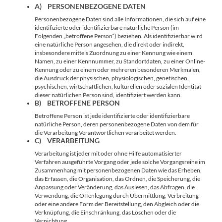
A) PERSONENBEZOGENE DATEN
Personenbezogene Daten sind alle Informationen, die sich auf eine
identifizierte oder identifizierbare natürliche Person (im
Folgenden „betroffene Person“) beziehen. Als identifizierbar wird
eine natürliche Person angesehen, die direkt oder indirekt,
insbesondere mittels Zuordnung zu einer Kennung wie einem
Namen, zu einer Kennnummer, zu Standortdaten, zu einer Online-
Kennung oder zu einem oder mehreren besonderen Merkmalen,
die Ausdruck der physischen, physiologischen, genetischen,
psychischen, wirtschaftlichen, kulturellen oder sozialen Identität
dieser natürlichen Person sind, identifiziert werden kann.
B) BETROFFENE PERSON
Betroffene Person ist jede identifizierte oder identifizierbare
natürliche Person, deren personenbezogene Daten von dem für
die Verarbeitung Verantwortlichen verarbeitet werden.
C) VERARBEITUNG
Verarbeitung ist jeder mit oder ohne Hilfe automatisierter
Verfahren ausgeführte Vorgang oder jede solche Vorgangsreihe im
Zusammenhang mit personenbezogenen Daten wie das Erheben,
das Erfassen, die Organisation, das Ordnen, die Speicherung, die
Anpassung oder Veränderung, das Auslesen, das Abfragen, die
Verwendung, die Offenlegung durch Übermittlung, Verbreitung
oder eine andere Form der Bereitstellung, den Abgleich oder die
Verknüpfung, die Einschränkung, das Löschen oder die
Vernichtung.