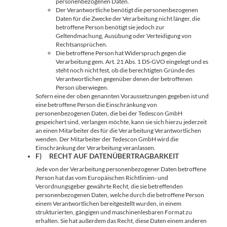
personenbezogenen Daten.
Der Verantwortliche benötigt die personenbezogenen
Daten für die Zwecke der Verarbeitung nicht länger, die
betroffene Person benötigt sie jedoch zur
Geltendmachung, Ausübung oder Verteidigung von
Rechtsansprüchen.
Die betroffene Person hat Widerspruch gegen die
Verarbeitung gem. Art. 21 Abs. 1 DS-GVO eingelegt und es
steht noch nicht fest, ob die berechtigten Gründe des
Verantwortlichen gegenüber denen der betroffenen
Person überwiegen.
Sofern eine der oben genannten Voraussetzungen gegeben ist und
eine betroffene Person die Einschränkung von
personenbezogenen Daten, die bei der Tedescon GmbH
gespeichert sind, verlangen möchte, kann sie sich hierzu jederzeit
an einen Mitarbeiter des für die Verarbeitung Verantwortlichen
wenden. Der Mitarbeiter der Tedescon GmbH wird die
Einschränkung der Verarbeitung veranlassen.
F) RECHT AUF DATENÜBERTRAGBARKEIT
Jede von der Verarbeitung personenbezogener Daten betroffene
Person hat das vom Europäischen Richtlinien- und
Verordnungsgeber gewährte Recht, die sie betreffenden
personenbezogenen Daten, welche durch die betroffene Person
einem Verantwortlichen bereitgestellt wurden, in einem
strukturierten, gängigen und maschinenlesbaren Format zu
erhalten. Sie hat außerdem das Recht, diese Daten einem anderen