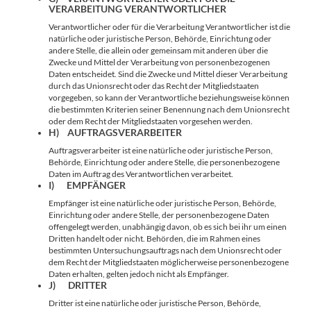
VERARBEITUNG VERANTWORTLICHER
Verantwortlicher oder für die Verarbeitung Verantwortlicher ist die
natürliche oder juristische Person, Behörde, Einrichtung oder
andere Stelle, die allein oder gemeinsam mit anderen über die
Zwecke und Mittel der Verarbeitung von personenbezogenen
Daten entscheidet. Sind die Zwecke und Mittel dieser Verarbeitung
durch das Unionsrecht oder das Recht der Mitgliedstaaten
vorgegeben, so kann der Verantwortliche beziehungsweise können
die bestimmten Kriterien seiner Benennung nach dem Unionsrecht
oder dem Recht der Mitgliedstaaten vorgesehen werden.
H) AUFTRAGSVERARBEITER
Auftragsverarbeiter ist eine natürliche oder juristische Person,
Behörde, Einrichtung oder andere Stelle, die personenbezogene
Daten im Auftrag des Verantwortlichen verarbeitet.
I) EMPFÄNGER
Empfänger ist eine natürliche oder juristische Person, Behörde,
Einrichtung oder andere Stelle, der personenbezogene Daten
offengelegt werden, unabhängig davon, ob es sich bei ihr um einen
Dritten handelt oder nicht. Behörden, die im Rahmen eines
bestimmten Untersuchungsauftrags nach dem Unionsrecht oder
dem Recht der Mitgliedstaaten möglicherweise personenbezogene
Daten erhalten, gelten jedoch nicht als Empfänger.
J) DRITTER
Dritter ist eine natürliche oder juristische Person, Behörde,