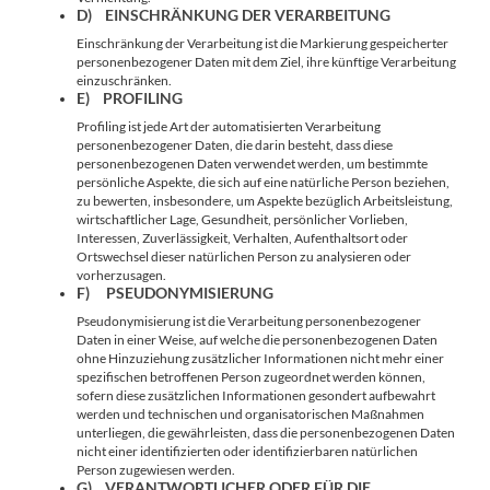
D) EINSCHRÄNKUNG DER VERARBEITUNG
Einschränkung der Verarbeitung ist die Markierung gespeicherter
personenbezogener Daten mit dem Ziel, ihre künftige Verarbeitung
einzuschränken.
E) PROFILING
Profiling ist jede Art der automatisierten Verarbeitung
personenbezogener Daten, die darin besteht, dass diese
personenbezogenen Daten verwendet werden, um bestimmte
persönliche Aspekte, die sich auf eine natürliche Person beziehen,
zu bewerten, insbesondere, um Aspekte bezüglich Arbeitsleistung,
wirtschaftlicher Lage, Gesundheit, persönlicher Vorlieben,
Interessen, Zuverlässigkeit, Verhalten, Aufenthaltsort oder
Ortswechsel dieser natürlichen Person zu analysieren oder
vorherzusagen.
F) PSEUDONYMISIERUNG
Pseudonymisierung ist die Verarbeitung personenbezogener
Daten in einer Weise, auf welche die personenbezogenen Daten
ohne Hinzuziehung zusätzlicher Informationen nicht mehr einer
spezifischen betroffenen Person zugeordnet werden können,
sofern diese zusätzlichen Informationen gesondert aufbewahrt
werden und technischen und organisatorischen Maßnahmen
unterliegen, die gewährleisten, dass die personenbezogenen Daten
nicht einer identifizierten oder identifizierbaren natürlichen
Person zugewiesen werden.
G) VERANTWORTLICHER ODER FÜR DIE