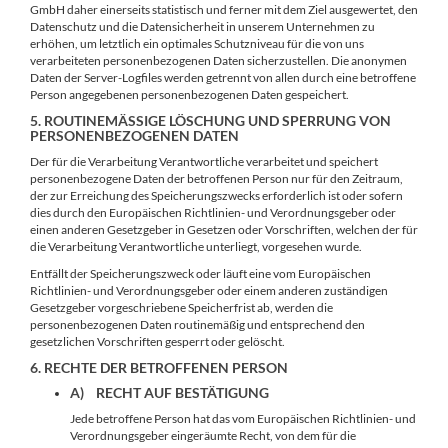
GmbH daher einerseits statistisch und ferner mit dem Ziel ausgewertet, den
Datenschutz und die Datensicherheit in unserem Unternehmen zu
erhöhen, um letztlich ein optimales Schutzniveau für die von uns
verarbeiteten personenbezogenen Daten sicherzustellen. Die anonymen
Daten der Server-Logfiles werden getrennt von allen durch eine betroffene
Person angegebenen personenbezogenen Daten gespeichert.
5. ROUTINEMÄSSIGE LÖSCHUNG UND SPERRUNG VON P
ERSONENBEZOGENEN DATEN
Der für die Verarbeitung Verantwortliche verarbeitet und speichert
personenbezogene Daten der betroffenen Person nur für den Zeitraum,
der zur Erreichung des Speicherungszwecks erforderlich ist oder sofern
dies durch den Europäischen Richtlinien- und Verordnungsgeber oder
einen anderen Gesetzgeber in Gesetzen oder Vorschriften, welchen der für
die Verarbeitung Verantwortliche unterliegt, vorgesehen wurde.
Entfällt der Speicherungszweck oder läuft eine vom Europäischen
Richtlinien- und Verordnungsgeber oder einem anderen zuständigen
Gesetzgeber vorgeschriebene Speicherfrist ab, werden die
personenbezogenen Daten routinemäßig und entsprechend den
gesetzlichen Vorschriften gesperrt oder gelöscht.
6. RECHTE DER BETROFFENEN PERSON
A) RECHT AUF BESTÄTIGUNG
Jede betroffene Person hat das vom Europäischen Richtlinien- und
Verordnungsgeber eingeräumte Recht, von dem für die