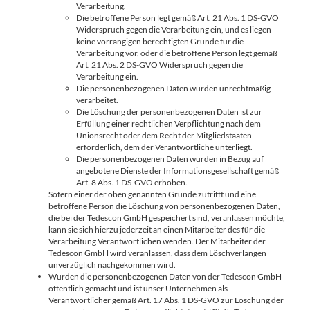
Verarbeitung.
Die betroffene Person legt gemäß Art. 21 Abs. 1 DS-GVO
Widerspruch gegen die Verarbeitung ein, und es liegen
keine vorrangigen berechtigten Gründe für die
Verarbeitung vor, oder die betroffene Person legt gemäß
Art. 21 Abs. 2 DS-GVO Widerspruch gegen die
Verarbeitung ein.
Die personenbezogenen Daten wurden unrechtmäßig
verarbeitet.
Die Löschung der personenbezogenen Daten ist zur
Erfüllung einer rechtlichen Verpflichtung nach dem
Unionsrecht oder dem Recht der Mitgliedstaaten
erforderlich, dem der Verantwortliche unterliegt.
Die personenbezogenen Daten wurden in Bezug auf
angebotene Dienste der Informationsgesellschaft gemäß
Art. 8 Abs. 1 DS-GVO erhoben.
Sofern einer der oben genannten Gründe zutrifft und eine
betroffene Person die Löschung von personenbezogenen Daten,
die bei der Tedescon GmbH gespeichert sind, veranlassen möchte,
kann sie sich hierzu jederzeit an einen Mitarbeiter des für die
Verarbeitung Verantwortlichen wenden. Der Mitarbeiter der
Tedescon GmbH wird veranlassen, dass dem Löschverlangen
unverzüglich nachgekommen wird.
Wurden die personenbezogenen Daten von der Tedescon GmbH
öffentlich gemacht und ist unser Unternehmen als
Verantwortlicher gemäß Art. 17 Abs. 1 DS-GVO zur Löschung der