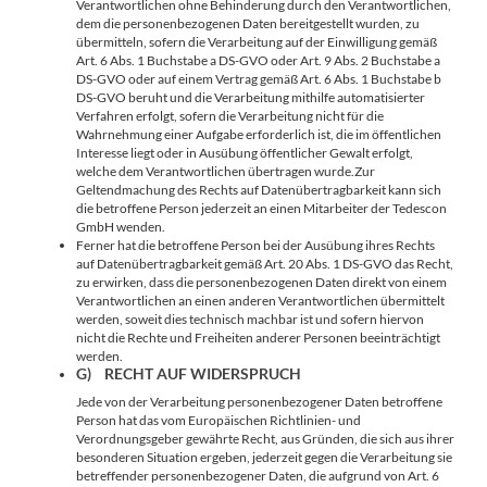
Verantwortlichen ohne Behinderung durch den Verantwortlichen,
dem die personenbezogenen Daten bereitgestellt wurden, zu
übermitteln, sofern die Verarbeitung auf der Einwilligung gemäß
Art. 6 Abs. 1 Buchstabe a DS-GVO oder Art. 9 Abs. 2 Buchstabe a
DS-GVO oder auf einem Vertrag gemäß Art. 6 Abs. 1 Buchstabe b
DS-GVO beruht und die Verarbeitung mithilfe automatisierter
Verfahren erfolgt, sofern die Verarbeitung nicht für die
Wahrnehmung einer Aufgabe erforderlich ist, die im öffentlichen
Interesse liegt oder in Ausübung öffentlicher Gewalt erfolgt,
welche dem Verantwortlichen übertragen wurde.Zur
Geltendmachung des Rechts auf Datenübertragbarkeit kann sich
die betroffene Person jederzeit an einen Mitarbeiter der Tedescon
GmbH wenden.
Ferner hat die betroffene Person bei der Ausübung ihres Rechts
auf Datenübertragbarkeit gemäß Art. 20 Abs. 1 DS-GVO das Recht,
zu erwirken, dass die personenbezogenen Daten direkt von einem
Verantwortlichen an einen anderen Verantwortlichen übermittelt
werden, soweit dies technisch machbar ist und sofern hiervon
nicht die Rechte und Freiheiten anderer Personen beeinträchtigt
werden.
G) RECHT AUF WIDERSPRUCH
Jede von der Verarbeitung personenbezogener Daten betroffene
Person hat das vom Europäischen Richtlinien- und
Verordnungsgeber gewährte Recht, aus Gründen, die sich aus ihrer
besonderen Situation ergeben, jederzeit gegen die Verarbeitung sie
betreffender personenbezogener Daten, die aufgrund von Art. 6