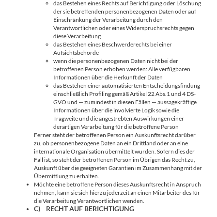
das Bestehen eines Rechts auf Berichtigung oder Löschung
der sie betreffenden personenbezogenen Daten oder auf
Einschränkung der Verarbeitung durch den
Verantwortlichen oder eines Widerspruchsrechts gegen
diese Verarbeitung
das Bestehen eines Beschwerderechts bei einer
Aufsichtsbehörde
wenn die personenbezogenen Daten nicht bei der
betroffenen Person erhoben werden: Alle verfügbaren
Informationen über die Herkunft der Daten
das Bestehen einer automatisierten Entscheidungsfindung
einschließlich Profiling gemäß Artikel 22 Abs.1 und 4 DS-
GVO und — zumindest in diesen Fällen — aussagekräftige
Informationen über die involvierte Logik sowie die
Tragweite und die angestrebten Auswirkungen einer
derartigen Verarbeitung für die betroffene Person
Ferner steht der betroffenen Person ein Auskunftsrecht darüber
zu, ob personenbezogene Daten an ein Drittland oder an eine
internationale Organisation übermittelt wurden. Sofern dies der
Fall ist, so steht der betroffenen Person im Übrigen das Recht zu,
Auskunft über die geeigneten Garantien im Zusammenhang mit der
Übermittlung zu erhalten.
Möchte eine betroffene Person dieses Auskunftsrecht in Anspruch
nehmen, kann sie sich hierzu jederzeit an einen Mitarbeiter des für
die Verarbeitung Verantwortlichen wenden.
C) RECHT AUF BERICHTIGUNG