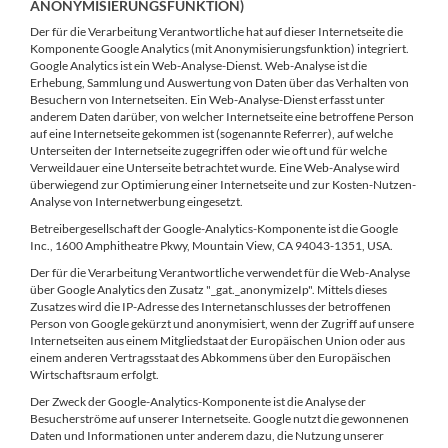
ANONYMISIERUNGSFUNKTION)
Der für die Verarbeitung Verantwortliche hat auf dieser Internetseite die
Komponente Google Analytics (mit Anonymisierungsfunktion) integriert.
Google Analytics ist ein Web-Analyse-Dienst. Web-Analyse ist die
Erhebung, Sammlung und Auswertung von Daten über das Verhalten von
Besuchern von Internetseiten. Ein Web-Analyse-Dienst erfasst unter
anderem Daten darüber, von welcher Internetseite eine betroffene Person
auf eine Internetseite gekommen ist (sogenannte Referrer), auf welche
Unterseiten der Internetseite zugegriffen oder wie oft und für welche
Verweildauer eine Unterseite betrachtet wurde. Eine Web-Analyse wird
überwiegend zur Optimierung einer Internetseite und zur Kosten-Nutzen-
Analyse von Internetwerbung eingesetzt.
Betreibergesellschaft der Google-Analytics-Komponente ist die Google
Inc., 1600 Amphitheatre Pkwy, Mountain View, CA 94043-1351, USA.
Der für die Verarbeitung Verantwortliche verwendet für die Web-Analyse
über Google Analytics den Zusatz "_gat._anonymizeIp". Mittels dieses
Zusatzes wird die IP-Adresse des Internetanschlusses der betroffenen
Person von Google gekürzt und anonymisiert, wenn der Zugriff auf unsere
Internetseiten aus einem Mitgliedstaat der Europäischen Union oder aus
einem anderen Vertragsstaat des Abkommens über den Europäischen
Wirtschaftsraum erfolgt.
Der Zweck der Google-Analytics-Komponente ist die Analyse der
Besucherströme auf unserer Internetseite. Google nutzt die gewonnenen
Daten und Informationen unter anderem dazu, die Nutzung unserer